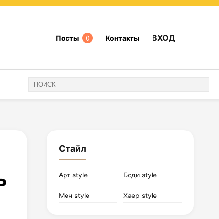
ВХОД
Посты
0
Контакты
Стайл
ь
Арт style
Боди style
Мен style
Хаер style