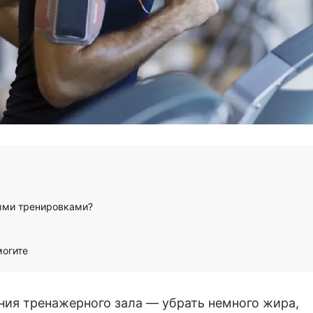
выми тренировками?
могите
ия тренажерного зала — убрать немного жира,