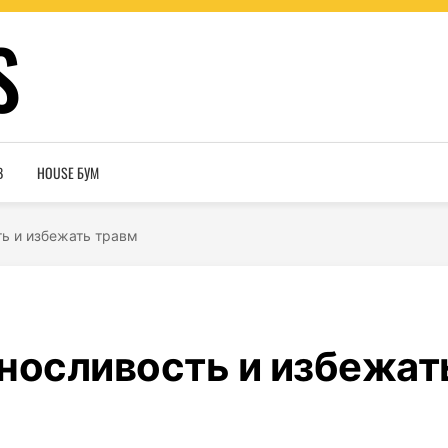
S
В
HOUSE БУМ
ть и избежать травм
носливость и избежат