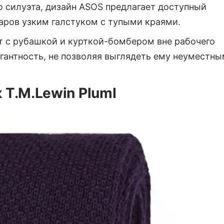
 силуэта, дизайн ASOS предлагает доступный
аров узким галстуком с тупыми краями.
ет с рубашкой и курткой-бомбером вне рабочего
егантность, не позволяя выглядеть ему неуместны
 T.M.Lewin PlumI