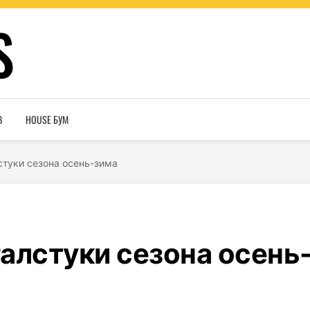
S
В
HOUSE БУМ
стуки сезона осень-зима
алстуки сезона осень