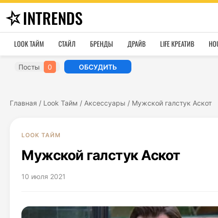
INTRENDS
LOOK ТАЙМ
СТАЙЛ
БРЕНДЫ
ДРАЙВ
LIFE КРЕАТИВ
HO
Посты
0
ОБСУДИТЬ
Главная
/
Look Тайм
/
Аксессуары
/
Мужской галстук Аскот
LOOK ТАЙМ
Мужской галстук Аскот
10 июля 2021