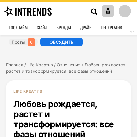
INTRENDS
LOOK ТАЙМ
СТАЙЛ
БРЕНДЫ
ДРАЙВ
LIFE КРЕАТИВ
HO
›››
Посты
0
ОБСУДИТЬ
Главная
/
Life Креатив
/
Отношения
/
Любовь рождается,
растет и трансформируется: все фазы отношений
LIFE КРЕАТИВ
Любовь рождается,
растет и
трансформируется: все
фазы отношений