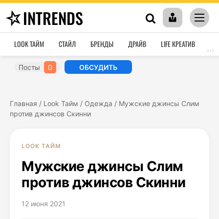
INTRENDS
LOOK ТАЙМ
СТАЙЛ
БРЕНДЫ
ДРАЙВ
LIFE КРЕАТИВ
HO
›››
Посты
0
ОБСУДИТЬ
Главная
/
Look Тайм
/
Одежда
/
Мужские джинсы Слим
против джинсов Скинни
LOOK ТАЙМ
Мужские джинсы Слим
против джинсов Скинни
12 июня 2021