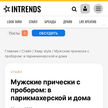
INTRENDS
LOOK ТАЙМ
СТАЙЛ
БРЕНДЫ
ДРАЙВ
LIFE КРЕАТИВ
HO
›››
Посты
0
ОБСУДИТЬ
Главная
/
Стайл
/
Хаер style
/
Мужские прически с
пробором: в парикмахерской и дома
СТАЙЛ
Мужские прически с
пробором: в
парикмахерской и дома