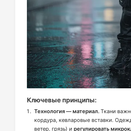
Ключевые принципы:
Технология — материал.
Ткани важн
кордура, кевларовые вставки. Оде
ветер, грязь) и
регулировать микро