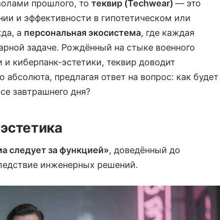
волами прошлого, то
теквир (Techwear)
— это
нии и эффективности в гипотетическом или
да, а
персональная экосистема
, где каждая
арной задаче. Рождённый на стыке военного
 и киберпанк-эстетики, теквир доводит
 абсолюта, предлагая ответ на вопрос: как будет
се завтрашнего дня?
 эстетика
а следует за функцией»
, доведённый до
следствие инженерных решений.