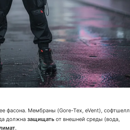
ее фасона. Мембраны (Gore-Tex, eVent), софтшелл
жда должна
защищать
от внешней среды (вода,
климат
.