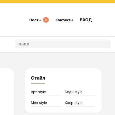
ВХОД
Посты
0
Контакты
Стайл
Арт style
Боди style
Мен style
Хаер style