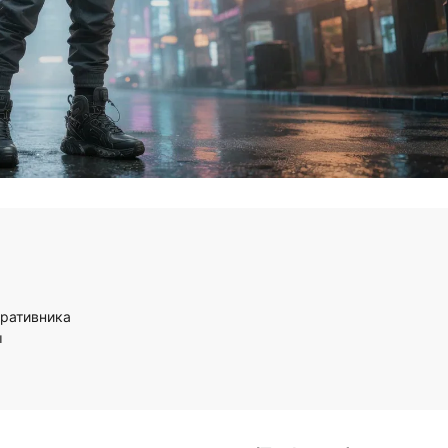
еративника
ы