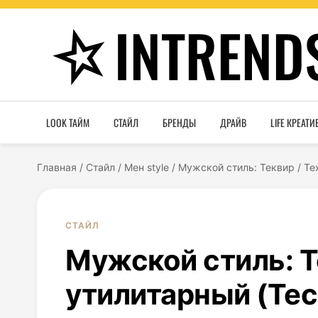
INTREND
LOOK ТАЙМ
СТАЙЛ
БРЕНДЫ
ДРАЙВ
LIFE КРЕАТИ
Главная
/
Стайл
/
Мен style
/
Мужской стиль: Теквир / Те
СТАЙЛ
Мужской стиль: Т
утилитарный (Tec