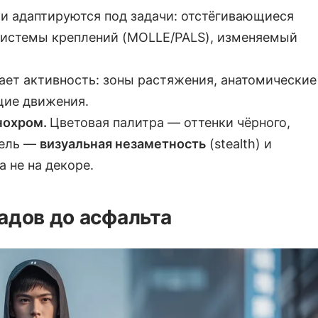
и адаптируются под задачи: отстёгивающиеся
системы креплений (MOLLE/PALS), изменяемый
ает активность: зоны растяжения, анатомические
щие движения.
нохром.
Цветовая палитра — оттенки чёрного,
Цель —
визуальная незаметность
(stealth) и
 не на декоре.
адов до асфальта