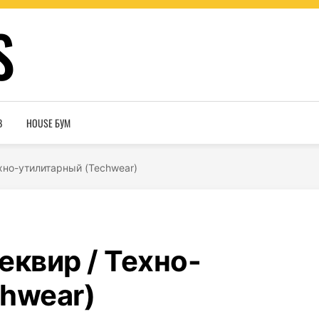
S
В
HOUSE БУМ
хно-утилитарный (Techwear)
еквир / Техно-
hwear)