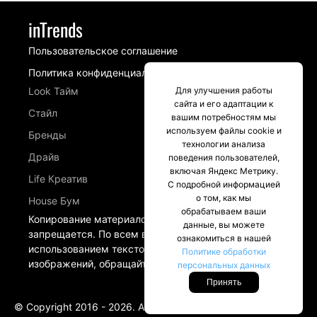
inTrends
Пользовательское соглашение
Политика конфиденциальности
Для улучшения работы
Look Тайм
сайта и его адаптации к
Стайл
вашим потребностям мы
используем файлы cookie и
Бренды
технологии анализа
Драйв
поведения пользователей,
включая Яндекс Метрику.
Life Креатив
С подробной информацией
о том, как мы
House Бум
обрабатываем ваши
Копирование материалов сайта intrends.ru
данные, вы можете
запрещается. По всем вопросам, связанных с
ознакомиться в нашей
использованием текстовых материалов и
Политике обработки
изображений, обращайтесь в разделе Контакты.
персональных данных
Принять
© Copyright 2016 - 2026. All Rights Reserved