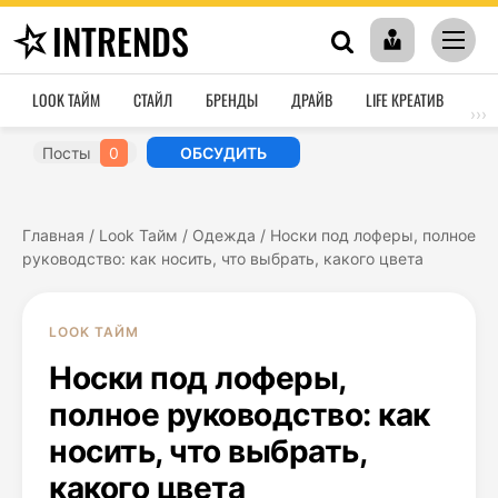
INTRENDS
LOOK ТАЙМ
СТАЙЛ
БРЕНДЫ
ДРАЙВ
LIFE КРЕАТИВ
HO
›››
Посты
0
ОБСУДИТЬ
Главная
/
Look Тайм
/
Одежда
/
Носки под лоферы, полное
руководство: как носить, что выбрать, какого цвета
LOOK ТАЙМ
Носки под лоферы,
полное руководство: как
носить, что выбрать,
какого цвета