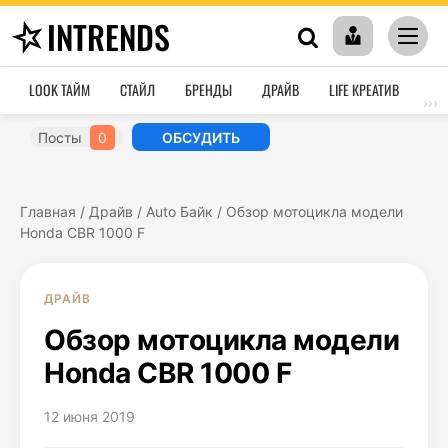
INTRENDS
LOOK ТАЙМ
СТАЙЛ
БРЕНДЫ
ДРАЙВ
LIFE КРЕАТИВ
HO
›››
Посты
0
ОБСУДИТЬ
Главная
/
Драйв
/
Auto Байк
/
Обзор мотоцикла модели
Honda CBR 1000 F
ДРАЙВ
Обзор мотоцикла модели
Honda CBR 1000 F
12 июня 2019