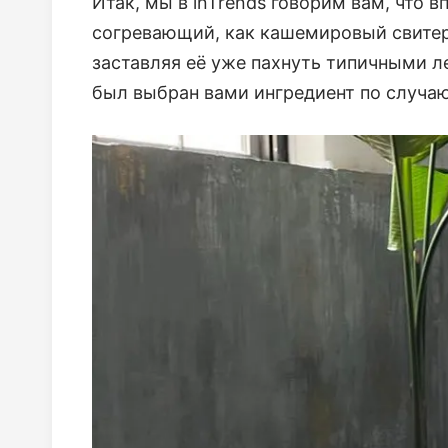
Итак, мы в inTrends говорим вам, что 
согревающий, как кашемировый свитер
заставляя её уже пахнуть типичными л
был выбран вами ингредиент по случаю