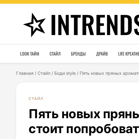
INTREND
LOOK ТАЙМ
СТАЙЛ
БРЕНДЫ
ДРАЙВ
LIFE КРЕАТИ
Главная
/
Стайл
/
Боди style
/
Пять новых пряных аромато
СТАЙЛ
Пять новых пряны
стоит попробоват