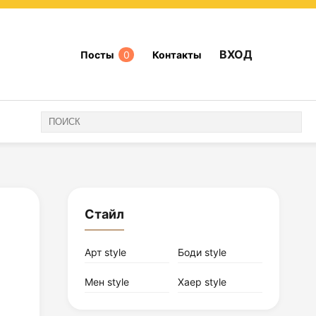
ВХОД
Посты
0
Контакты
Стайл
Арт style
Боди style
Мен style
Хаер style