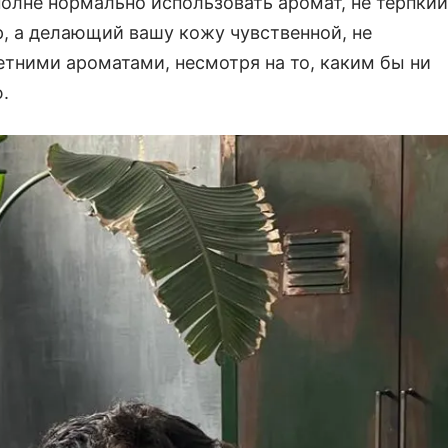
вполне нормально использовать аромат, не терпкий
, а делающий вашу кожу чувственной, не
етними ароматами, несмотря на то, каким бы ни
.