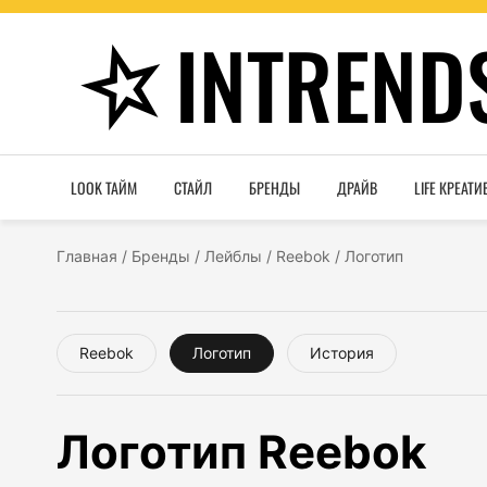
INTREND
LOOK ТАЙМ
СТАЙЛ
БРЕНДЫ
ДРАЙВ
LIFE КРЕАТИ
Главная
/
Бренды
/
Лейблы
/
Reebok
/
Логотип
Reebok
Логотип
История
Логотип Reebok