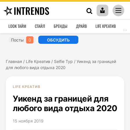
INTRENDS
LOOK ТАЙМ
СТАЙЛ
БРЕНДЫ
ДРАЙВ
LIFE КРЕАТИВ
HO
›››
Посты
0
ОБСУДИТЬ
Главная
/
Life Креатив
/
Selfie Тур
/
Уикенд за границей
для любого вида отдыха 2020
LIFE КРЕАТИВ
Уикенд за границей для
любого вида отдыха 2020
15 ноября 2019