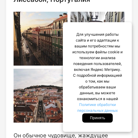
Для улучшения работы
сайта и его адаптации к
вашим потребностям мы
используем файлы cookie и
технологии анализа
поведения пользователей,
включая Яндекс Метрику.
С подробной информацией
о том, как мы
обрабатываем ваши
данные, вы можете
ознакомиться в нашей
Политике обработки
персональных данных
Принять
Он обычное чудовище, жаждущее