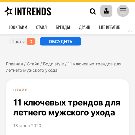
INTRENDS
LOOK ТАЙМ
СТАЙЛ
БРЕНДЫ
ДРАЙВ
LIFE КРЕАТИВ
HO
›››
Посты
0
ОБСУДИТЬ
Главная
/
Стайл
/
Боди style
/
11 ключевых трендов для
летнего мужского ухода
СТАЙЛ
11 ключевых трендов для
летнего мужского ухода
18 июня 2020