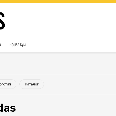
S
В
HOUSE БУМ
оготип
Каталог
das