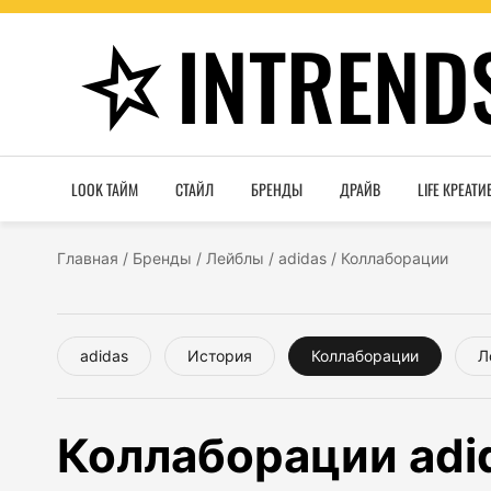
INTREND
LOOK ТАЙМ
СТАЙЛ
БРЕНДЫ
ДРАЙВ
LIFE КРЕАТИ
Главная
/
Бренды
/
Лейблы
/
adidas
/
Коллаборации
adidas
История
Коллаборации
Л
Коллаборации adi