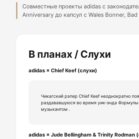
Совместные проекты adidas с законодате
Anniversary до капсул с Wales Bonner, Bad B
В планах / Слухи
adidas × Chief Keef (слухи)
Чикагский рэпер Chief Keef неоднократно по
раздававшуюся во время уик-энда Формулы-1
музыкантом
.
adidas × Jude Bellingham & Trinity Rodman 