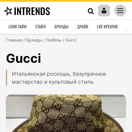
INTRENDS
LOOK ТАЙМ
СТАЙЛ
БРЕНДЫ
ДРАЙВ
LIFE КРЕАТИВ
HO
›››
Главная
/
Бренды
/
Лейблы
/
Gucci
Gucci
Итальянская роскошь, безупречное
мастерство и культовый стиль