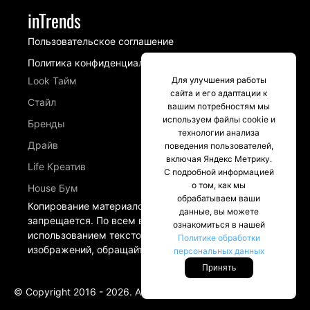
inTrends
Пользовательское соглашение
Политика конфиденциальности
Look Тайм
Для улучшения работы
сайта и его адаптации к
Стайл
вашим потребностям мы
используем файлы cookie и
Бренды
технологии анализа
Драйв
поведения пользователей,
включая Яндекс Метрику.
Life Креатив
С подробной информацией
о том, как мы
House Бум
обрабатываем ваши
Копирование материалов сайта intrends.ru
данные, вы можете
запрещается. По всем вопросам, связанных с
ознакомиться в нашей
использованием текстовых материалов и
Политике обработки
изображений, обращайтесь в разделе Контакты.
персональных данных
Принять
© Copyright 2016 - 2026. All Rights Reserved