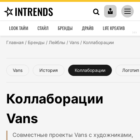
INTRENDS
LOOK ТАЙМ
СТАЙЛ
БРЕНДЫ
ДРАЙВ
LIFE КРЕАТИВ
HO
›››
Главная
/
Бренды
/
Лейблы
/
Vans
/
Коллаборации
Vans
История
Коллаборации
Логотип
Коллаборации
Vans
Совместные проекты Vans с художниками,