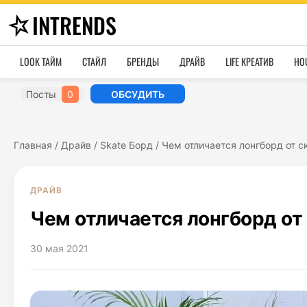
INTRENDS
LOOK ТАЙМ
СТАЙЛ
БРЕНДЫ
ДРАЙВ
LIFE КРЕАТИВ
HO
Посты
0
ОБСУДИТЬ
Главная
/
Драйв
/
Skate Борд
/
Чем отличается лонгборд от с
ДРАЙВ
Чем отличается лонгборд от
30 мая 2021