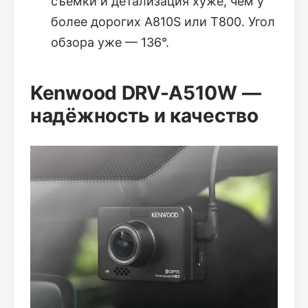
съёмки и детализация хуже, чем у
более дорогих A810S или T800. Угол
обзора уже — 136°.
Kenwood DRV-A510W —
надёжность и качество