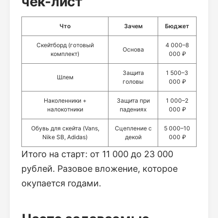
чек-лист
Что
Зачем
Бюджет
Скейтборд (готовый
4 000–8
Основа
комплект)
000 ₽
Защита
1 500–3
Шлем
головы
000 ₽
Наколенники +
Защита при
1 000–2
налокотники
падениях
000 ₽
Обувь для скейта (Vans,
Сцепление с
5 000–10
Nike SB, Adidas)
декой
000 ₽
Итого на старт: от 11 000 до 23 000
рублей. Разовое вложение, которое
окупается годами.