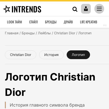
INTRENDS
LOOK ТАЙМ
СТАЙЛ
БРЕНДЫ
ДРАЙВ
LIFE КРЕАТИВ
HO
›››
Главная
/
Бренды
/
Лейблы
/
Christian Dior
/
Логотип
Christian Dior
История
Логотип
Логотип Christian
Dior
История главного символа бренда