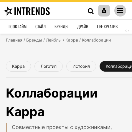
INTRENDS
LOOK ТАЙМ
СТАЙЛ
БРЕНДЫ
ДРАЙВ
LIFE КРЕАТИВ
HO
›››
Главная
/
Бренды
/
Лейблы
/
Kappa
/
Коллаборации
Kappa
Логотип
История
Коллаборац
Коллаборации
Kappa
Совместные проекты с художниками,