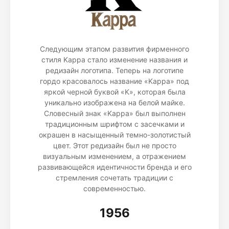
Следующим этапом развития фирменного
стиля Kappa стало изменение названия и
редизайн логотипа. Теперь на логотипе
гордо красовалось название «Kappa» под
яркой черной буквой «K», которая была
уникально изображена на белой майке.
Словесный знак «Kappa» был выполнен
традиционным шрифтом с засечками и
окрашен в насыщенный темно-золотистый
цвет. Этот редизайн был не просто
визуальным изменением, а отражением
развивающейся идентичности бренда и его
стремления сочетать традиции с
современностью.
1956