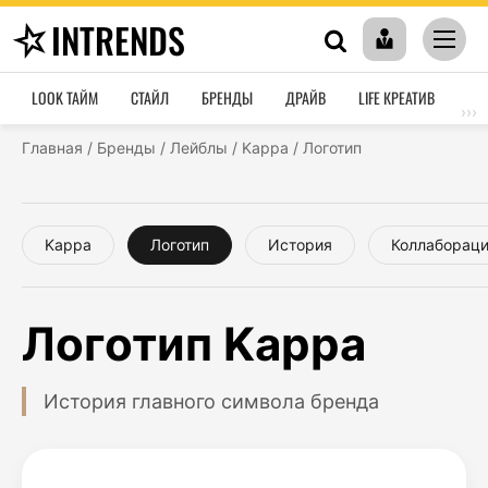
INTRENDS
LOOK ТАЙМ
СТАЙЛ
БРЕНДЫ
ДРАЙВ
LIFE КРЕАТИВ
HO
›››
Главная
/
Бренды
/
Лейблы
/
Kappa
/
Логотип
Kappa
Логотип
История
Коллаборац
Логотип Kappa
История главного символа бренда