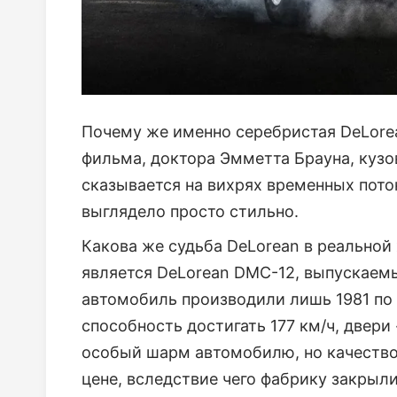
Почему же именно серебристая DeLore
фильма, доктора Эмметта Брауна, куз
сказывается на вихрях временных поток
выглядело просто стильно.
Какова же судьба DeLorean в реально
является DeLorean DMC-12, выпускаем
автомобиль производили лишь 1981 по 
способность достигать 177 км/ч, двер
особый шарм автомобилю, но качество
цене, вследствие чего фабрику закрыли