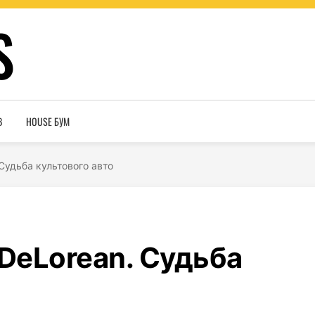
S
В
HOUSE БУМ
Судьба культового авто
DeLorean. Судьба