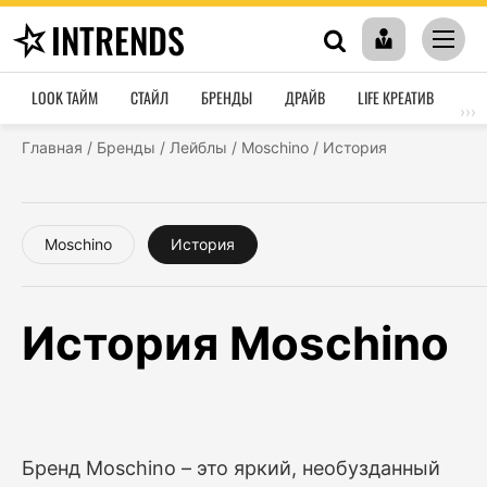
INTRENDS
LOOK ТАЙМ
СТАЙЛ
БРЕНДЫ
ДРАЙВ
LIFE КРЕАТИВ
HO
›››
Главная
/
Бренды
/
Лейблы
/
Moschino
/
История
Moschino
История
История Moschino
Бренд Moschino – это яркий, необузданный