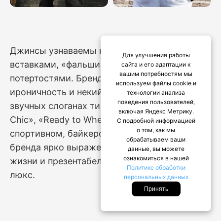
Джинсы узнаваемы контрастными
Для улучшения работы
вставками, «фальшивыми» дырками и
сайта и его адаптации к
вашим потребностям мы
потертостями. Бренд интерпретирует свою
используем файлы cookie и
ироничность и некий китч к высокой моде в
технологии анализа
поведения пользователей,
звучных слоганах типа «Fashion is Full of
включая Яндекс Метрику.
Chic», «Ready to Where?» и «Bull Chic». В
С подробной информацией
о том, как мы
спортивном, байкерском и милитари стиле
обрабатываем ваши
бренда ярко выражен вызов к роскошной
данные, вы можете
ознакомиться в нашей
жизни и презентабельному стилю класса
Политике обработки
люкс.
персональных данных
Принять