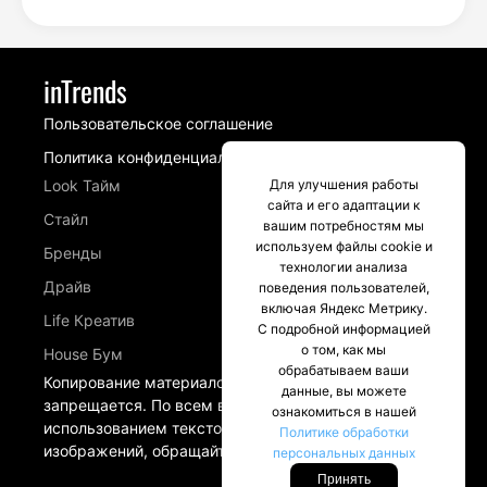
inTrends
Пользовательское соглашение
Политика конфиденциальности
Look Тайм
Для улучшения работы
сайта и его адаптации к
Стайл
вашим потребностям мы
используем файлы cookie и
Бренды
технологии анализа
Драйв
поведения пользователей,
включая Яндекс Метрику.
Life Креатив
С подробной информацией
о том, как мы
House Бум
обрабатываем ваши
Копирование материалов сайта intrends.ru
данные, вы можете
запрещается. По всем вопросам, связанных с
ознакомиться в нашей
использованием текстовых материалов и
Политике обработки
изображений, обращайтесь в разделе Контакты.
персональных данных
Принять