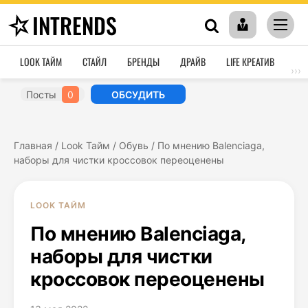
INTRENDS
LOOK ТАЙМ
СТАЙЛ
БРЕНДЫ
ДРАЙВ
LIFE КРЕАТИВ
HO
›››
Посты
0
ОБСУДИТЬ
Главная
/
Look Тайм
/
Обувь
/
По мнению Balenciaga,
наборы для чистки кроссовок переоценены
LOOK ТАЙМ
По мнению Balenciaga,
наборы для чистки
кроссовок переоценены