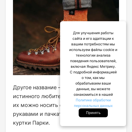
Для улучшения работы
сайта и его адаптации к
вашим потребностям мы
используем файлы cookie и
технологии анализа
поведения пользователей,
включая Яндекс Метрику.
С подробной информацией
о том, как мы
обрабатываем ваши
Другое название – туристические. Для
данные, вы можете
ознакомиться в нашей
истинного любителя активного отдыха,
Политике обработки
их можно носить с закатанными
персональных данных
рукавами и пачкаться. Настало время
Принять
куртки Парки.