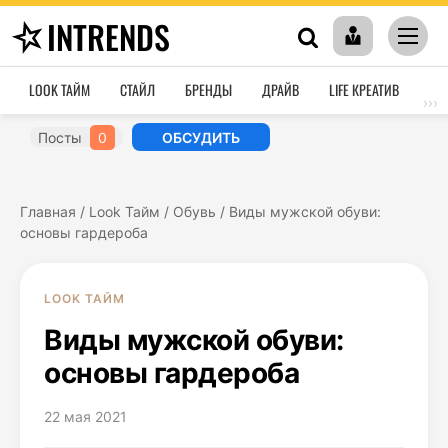
INTRENDS
LOOK ТАЙМ
СТАЙЛ
БРЕНДЫ
ДРАЙВ
LIFE КРЕАТИВ
HO
›››
Посты
0
ОБСУДИТЬ
Главная
/
Look Тайм
/
Обувь
/
Виды мужской обуви:
основы гардероба
LOOK ТАЙМ
Виды мужской обуви:
основы гардероба
22 мая 2021