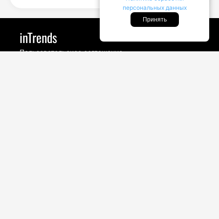
персональных данных
Принять
inTrends
Пользовательское соглашение
Политика конфиденциальности
Look Тайм
Стайл
Бренды
Драйв
Life Креатив
House Бум
Копирование материалов сайта intrends.ru
запрещается. По всем вопросам, связанных с
использованием текстовых материалов и
изображений, обращайтесь в разделе Контакты.