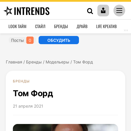
INTRENDS
LOOK ТАЙМ
СТАЙЛ
БРЕНДЫ
ДРАЙВ
LIFE КРЕАТИВ
HO
›››
Посты
0
ОБСУДИТЬ
Главная
/
Бренды
/
Модельеры
/
Том Форд
БРЕНДЫ
Том Форд
21 апреля 2021