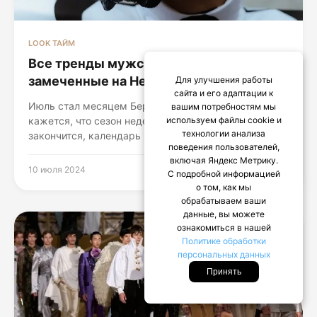
LOOK ТАЙМ
Все тренды мужской одежды,
замеченные на Неделе моды в Берлине
Для улучшения работы
сайта и его адаптации к
Июль стал месяцем Берлинской недели моды. И
вашим потребностям мы
кажется, что сезон недель моды никогда не
используем файлы cookie и
технологии анализа
закончится, календарь переполнен, а вокруг...
поведения пользователей,
включая Яндекс Метрику.
10 июля 2024
С подробной информацией
о том, как мы
обрабатываем ваши
данные, вы можете
ознакомиться в нашей
Политике обработки
персональных данных
Принять