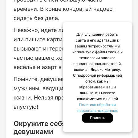
времени. В конце концов, ей надоест
сидеть без дела.
Неважно, идете ли вы на стрельбище
Для улучшения работы
или пишите картины на выходных. Оба
сайта и его адаптации к
вашим потребностям мы
вызывают интерес. Пригласите ее стать
используем файлы cookie и
частью вашего хобби. Она привнесет
технологии анализа
поведения пользователей,
веселье и азарт в скучную жизнь.
включая Яндекс Метрику.
С подробной информацией
Помните, девушек привлекают
о том, как мы
обрабатываем ваши
мужчины, ведущие удивительный образ
данные, вы можете
жизни. Нельзя проводить весь день
ознакомиться в нашей
Политике обработки
впустую!
персональных данных
Принять
Окружите себя другими
девушками