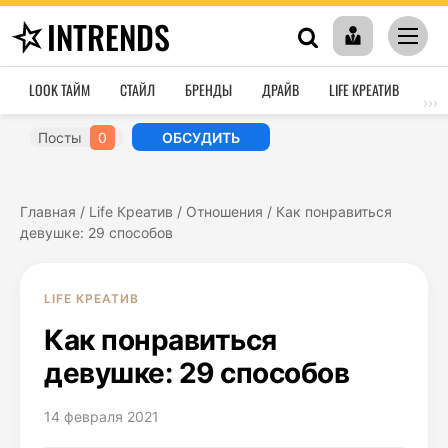
INTRENDS
LOOK ТАЙМ
СТАЙЛ
БРЕНДЫ
ДРАЙВ
LIFE КРЕАТИВ
HO
›››
Посты
0
ОБСУДИТЬ
Главная
/
Life Креатив
/
Отношения
/
Как понравиться
девушке: 29 способов
LIFE КРЕАТИВ
Как понравиться
девушке: 29 способов
14 февраля 2021