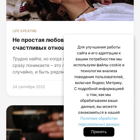
LIFE КРЕАТИВ
Не простая любовь: правила
счастливых отношений
Для улучшения работы
сайта и его адаптации к
Трудно найти, но когда подобное происходит, вы
вашим потребностям мы
сразу понимаете – это любовь! Мы не влюбляемся
используем файлы cookie и
технологии анализа
случайно, и быть рядом с кем-то...
поведения пользователей,
включая Яндекс Метрику.
24 сентября 2022
С подробной информацией
о том, как мы
обрабатываем ваши
данные, вы можете
ознакомиться в нашей
Политике обработки
персональных данных
Принять