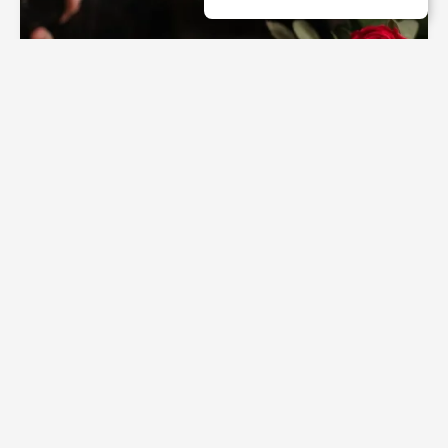
LIFE КРЕАТИВ
Ложь или полуправда? На что следует
обратить внимание во время первого
свидания
Хотя всегда есть те, кто утверждает обратное и
считает, что такое отношение поверхностно, факт
того, что первое впечатление имеет...
17 сентября 2022