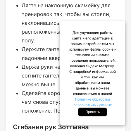
Лягте на наклонную скамейку для
тренировок так, чтобы вы стояли,
наклонившись вперед, с руками,
расположенными перпендикулярно
Для улучшения работы
сайта и его адаптации к
полу.
вашим потребностям мы
Держите гантели обеими руками
используем файлы cookie и
технологии анализа
ладонями вверх к себе.
поведения пользователей,
включая Яндекс Метрику.
Держа руки неподвижно рядом,
С подробной информацией
согните гантели вверх к груди как
о том, как мы
обрабатываем ваши
можно выше.
данные, вы можете
Сделайте короткую паузу, прежде
ознакомиться в нашей
Политике обработки
чем снова опустить руки в исходное
персональных данных
положение. Повторите.
Принять
Сгибания рук Зоттмана