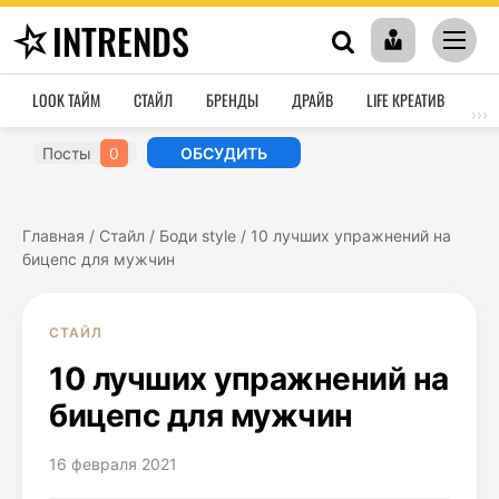
INTRENDS
LOOK ТАЙМ
СТАЙЛ
БРЕНДЫ
ДРАЙВ
LIFE КРЕАТИВ
HO
›››
Посты
0
ОБСУДИТЬ
Главная
/
Стайл
/
Боди style
/
10 лучших упражнений на
бицепс для мужчин
СТАЙЛ
10 лучших упражнений на
бицепс для мужчин
16 февраля 2021