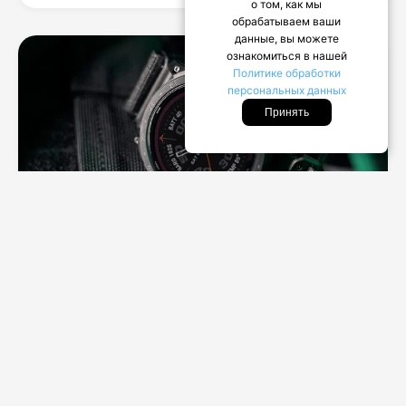
о том, как мы
обрабатываем ваши
данные, вы можете
ознакомиться в нашей
Политике обработки
персональных данных
Принять
ДРАЙВ
Garmin Tactix 7, новые смарт-часы для
повседневных приключений
С первого взгляда в Garmin Tactix 7 можно
разглядеть статную фигуру мускулистых часов,
которые, как кажется, хотят похвастаться...