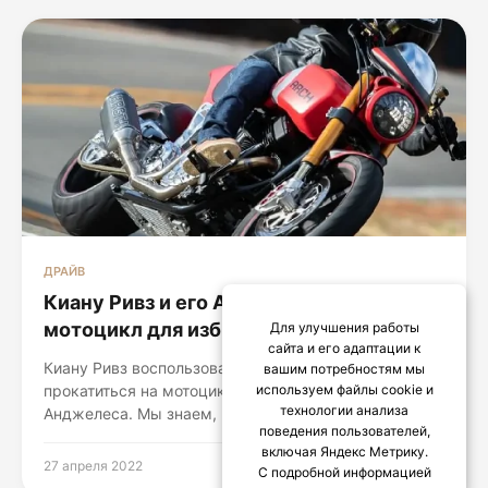
ДРАЙВ
Киану Ривз и его Arch Motorcycle –
мотоцикл для избранных
Для улучшения работы
сайта и его адаптации к
Киану Ривз воспользовался тёплой погодой, чтобы
вашим потребностям мы
прокатиться на мотоцикле по улицам Лос-
используем файлы cookie и
технологии анализа
Анджелеса. Мы знаем, что для него это не...
поведения пользователей,
включая Яндекс Метрику.
27 апреля 2022
С подробной информацией